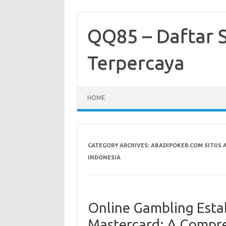
Skip
to
content
QQ85 – Daftar S
Terpercaya
HOME
CATEGORY ARCHIVES:
ABADIPOKER.COM SITUS 
INDONESIA
Online Gambling Esta
Mastercard: A Compr