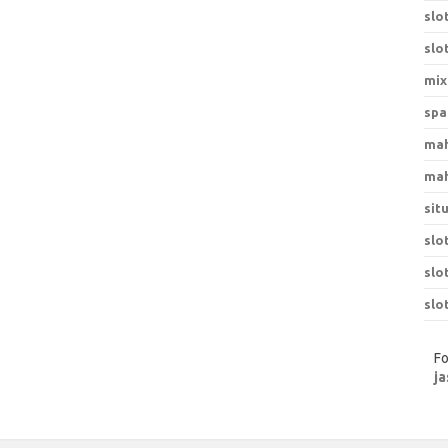
slo
slo
mix
sp
ma
ma
sit
slo
slo
slo
Fo
ja