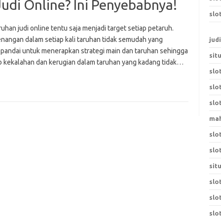
udi Online? Ini Penyebabnya!
slo
n judi online tentu saja menjadi target setiap petaruh.
angan dalam setiap kali taruhan tidak semudah yang
jud
s pandai untuk menerapkan strategi main dan taruhan sehingga
sit
b kekalahan dan kerugian dalam taruhan yang kadang tidak…
slo
slo
slo
ma
slo
slo
sit
slo
slo
slo