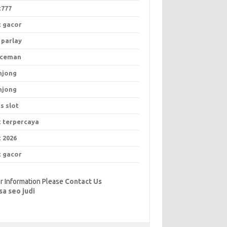
t777
t gacor
 parlay
aceman
hjong
hjong
us slot
t terpercaya
t 2026
t gacor
r Information Please
Contact Us
sa seo judi