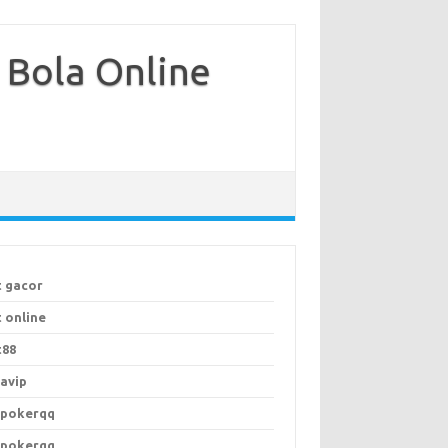
 Bola Online
t gacor
t online
t88
avip
bpokerqq
bpokerqq