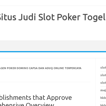
itus Judi Slot Poker Togel
slo
AGEN POKER DOMINO CAPSA DAN ADUQ ONLINE TERPERCAYA
slo
slo
mej
blishments that Approve
hk
ehensive Overview
hk