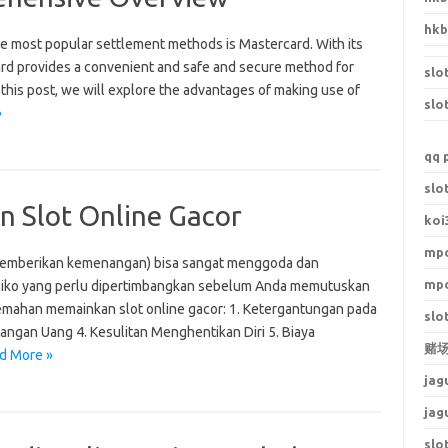
hk
e most popular settlement methods is Mastercard. With its
rd provides a convenient and safe and secure method for
slo
n this post, we will explore the advantages of making use of
slo
»
qq 
slo
 Slot Online Gacor
koi
mpo
 memberikan kemenangan) bisa sangat menggoda dan
mp
isiko yang perlu dipertimbangkan sebelum Anda memutuskan
emahan memainkan slot online gacor: 1. Ketergantungan pada
slo
angan Uang 4. Kesulitan Menghentikan Diri 5. Biaya
赌
d More »
jag
jag
slo