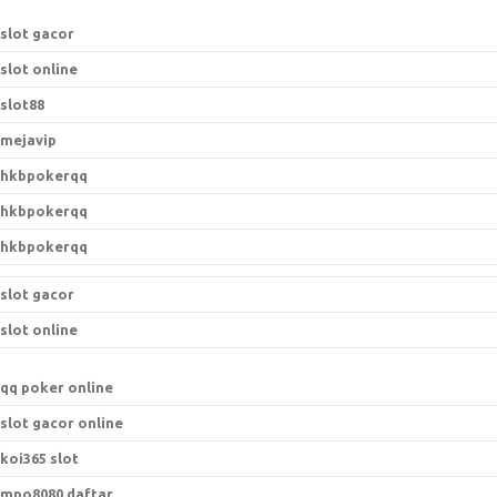
slot gacor
slot online
slot88
mejavip
hkbpokerqq
hkbpokerqq
hkbpokerqq
slot gacor
slot online
qq poker online
slot gacor online
koi365 slot
mpo8080 daftar