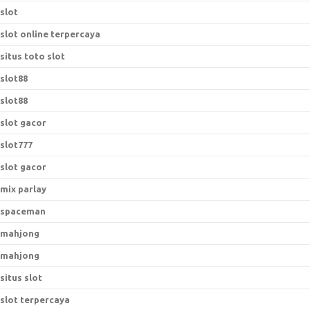
slot
slot online terpercaya
situs toto slot
slot88
slot88
slot gacor
slot777
slot gacor
mix parlay
spaceman
mahjong
mahjong
situs slot
slot terpercaya