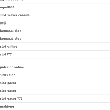
mpo8080
slot server canada
赌场
jaguar33 slot
jaguar33 slot
slot online
slot777
judi slot online
situs slot
slot gacor
slot gacor
slot gacor 777
mahjong