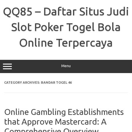
Skip
to
QQ85 – Daftar Situs Judi
content
Slot Poker Togel Bola
Online Terpercaya
Menu
CATEGORY ARCHIVES:
BANDAR TOGEL 46
Online Gambling Establishments
that Approve Mastercard: A
Comprehensive Overview