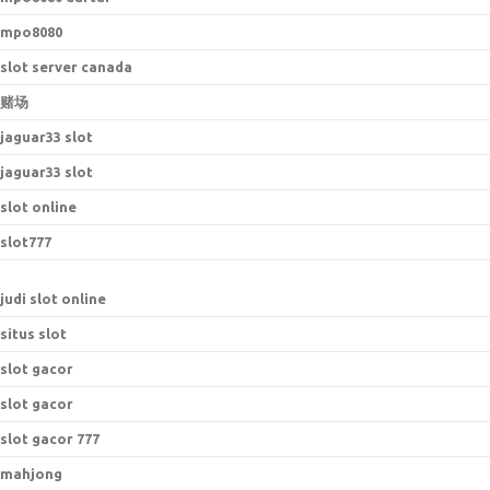
mpo8080
slot server canada
赌场
jaguar33 slot
jaguar33 slot
slot online
slot777
judi slot online
situs slot
slot gacor
slot gacor
slot gacor 777
mahjong