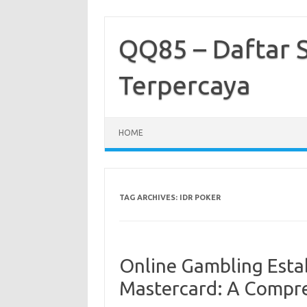
Skip
to
content
QQ85 – Daftar S
Terpercaya
HOME
TAG ARCHIVES:
IDR POKER
Online Gambling Esta
Mastercard: A Compr