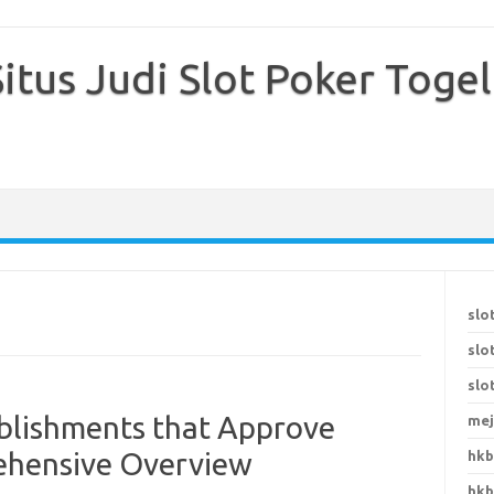
itus Judi Slot Poker Togel
slo
slo
slo
blishments that Approve
mej
ehensive Overview
hk
hk