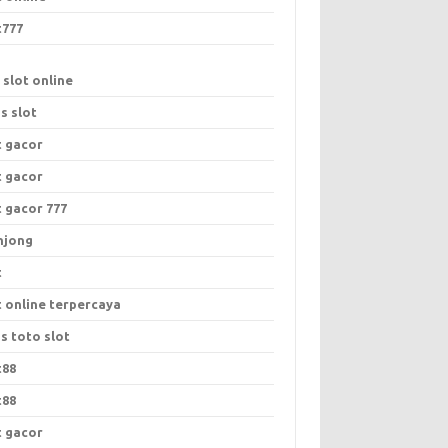
t777
i slot online
us slot
t gacor
t gacor
t gacor 777
hjong
t
t online terpercaya
us toto slot
t88
t88
t gacor