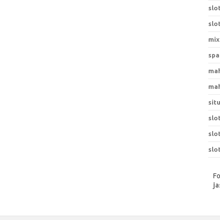
slo
slo
mix
sp
ma
ma
sit
slo
slo
slo
Fo
ja