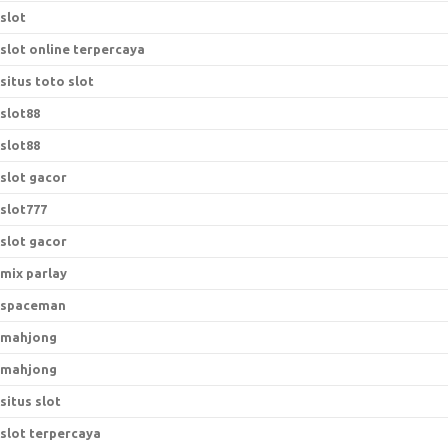
slot
slot online terpercaya
situs toto slot
slot88
slot88
slot gacor
slot777
slot gacor
mix parlay
spaceman
mahjong
mahjong
situs slot
slot terpercaya