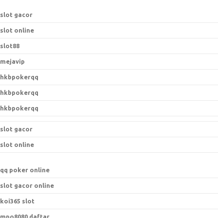
slot gacor
slot online
slot88
mejavip
hkbpokerqq
hkbpokerqq
hkbpokerqq
slot gacor
slot online
qq poker online
slot gacor online
koi365 slot
mpo8080 daftar