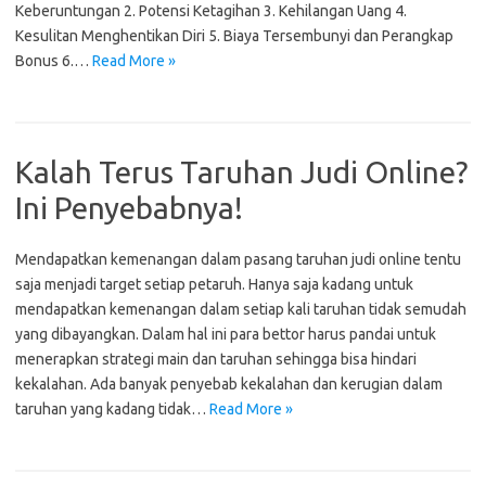
Keberuntungan 2. Potensi Ketagihan 3. Kehilangan Uang 4.
Kesulitan Menghentikan Diri 5. Biaya Tersembunyi dan Perangkap
Bonus 6.…
Read More »
Kalah Terus Taruhan Judi Online?
Ini Penyebabnya!
Mendapatkan kemenangan dalam pasang taruhan judi online tentu
saja menjadi target setiap petaruh. Hanya saja kadang untuk
mendapatkan kemenangan dalam setiap kali taruhan tidak semudah
yang dibayangkan. Dalam hal ini para bettor harus pandai untuk
menerapkan strategi main dan taruhan sehingga bisa hindari
kekalahan. Ada banyak penyebab kekalahan dan kerugian dalam
taruhan yang kadang tidak…
Read More »