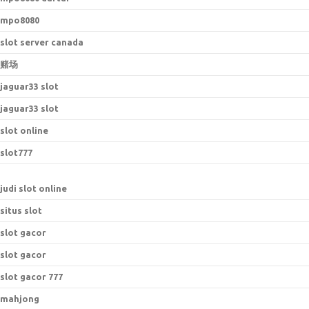
mpo8080
slot server canada
赌场
jaguar33 slot
jaguar33 slot
slot online
slot777
judi slot online
situs slot
slot gacor
slot gacor
slot gacor 777
mahjong