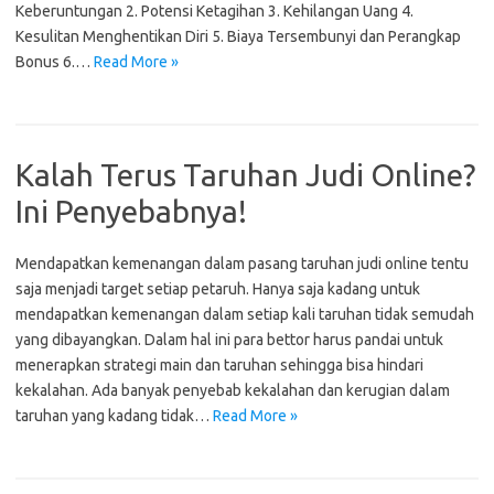
Keberuntungan 2. Potensi Ketagihan 3. Kehilangan Uang 4.
Kesulitan Menghentikan Diri 5. Biaya Tersembunyi dan Perangkap
Bonus 6.…
Read More »
Kalah Terus Taruhan Judi Online?
Ini Penyebabnya!
Mendapatkan kemenangan dalam pasang taruhan judi online tentu
saja menjadi target setiap petaruh. Hanya saja kadang untuk
mendapatkan kemenangan dalam setiap kali taruhan tidak semudah
yang dibayangkan. Dalam hal ini para bettor harus pandai untuk
menerapkan strategi main dan taruhan sehingga bisa hindari
kekalahan. Ada banyak penyebab kekalahan dan kerugian dalam
taruhan yang kadang tidak…
Read More »