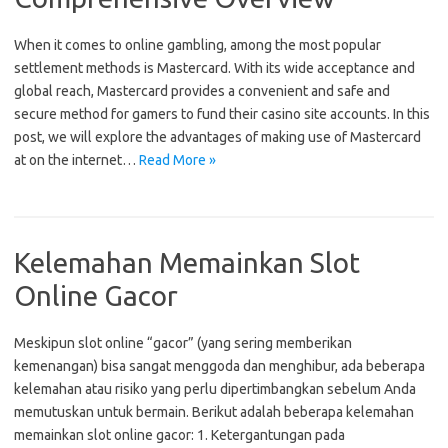
When it comes to online gambling, among the most popular
settlement methods is Mastercard. With its wide acceptance and
global reach, Mastercard provides a convenient and safe and
secure method for gamers to fund their casino site accounts. In this
post, we will explore the advantages of making use of Mastercard
at on the internet…
Read More »
Kelemahan Memainkan Slot
Online Gacor
Meskipun slot online “gacor” (yang sering memberikan
kemenangan) bisa sangat menggoda dan menghibur, ada beberapa
kelemahan atau risiko yang perlu dipertimbangkan sebelum Anda
memutuskan untuk bermain. Berikut adalah beberapa kelemahan
memainkan slot online gacor: 1. Ketergantungan pada