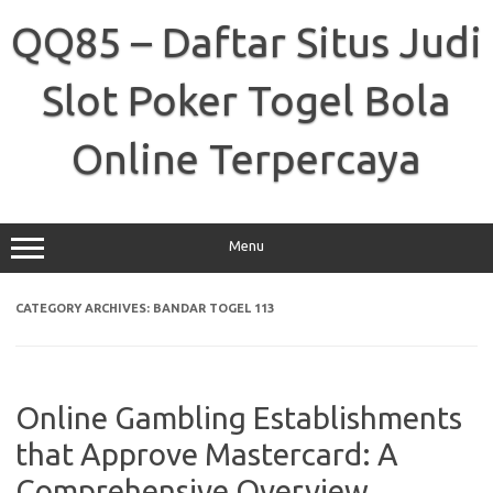
Skip
to
QQ85 – Daftar Situs Judi
content
Slot Poker Togel Bola
Online Terpercaya
Menu
CATEGORY ARCHIVES:
BANDAR TOGEL 113
Online Gambling Establishments
that Approve Mastercard: A
Comprehensive Overview