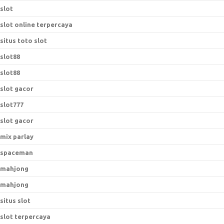
slot
slot online terpercaya
situs toto slot
slot88
slot88
slot gacor
slot777
slot gacor
mix parlay
spaceman
mahjong
mahjong
situs slot
slot terpercaya