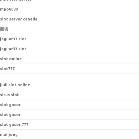
mpo8080
slot server canada
赌场
jaguar33 slot
jaguar33 slot
slot online
slot777
judi slot online
situs slot
slot gacor
slot gacor
slot gacor 777
mahjong