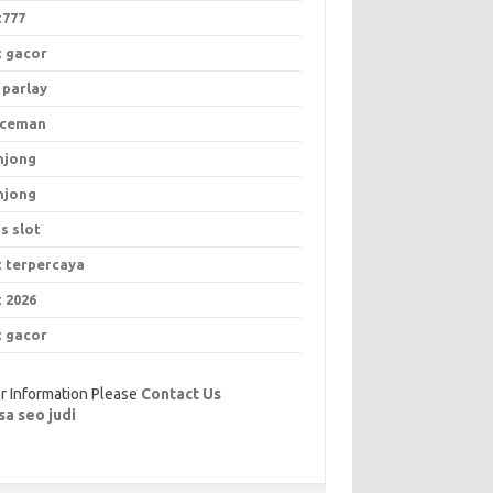
t777
t gacor
 parlay
aceman
hjong
hjong
us slot
t terpercaya
t 2026
t gacor
r Information Please
Contact Us
sa seo judi