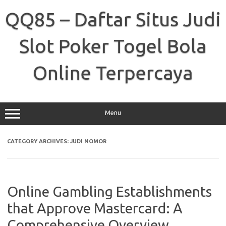
Skip
to
QQ85 – Daftar Situs Judi
content
Slot Poker Togel Bola
Online Terpercaya
Menu
CATEGORY ARCHIVES:
JUDI NOMOR
Online Gambling Establishments
that Approve Mastercard: A
Comprehensive Overview