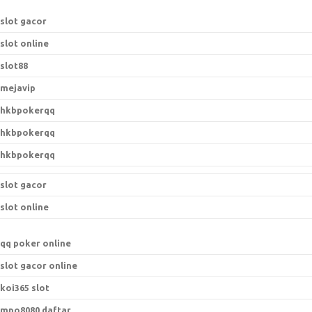
slot gacor
slot online
slot88
mejavip
hkbpokerqq
hkbpokerqq
hkbpokerqq
slot gacor
slot online
qq poker online
slot gacor online
koi365 slot
mpo8080 daftar