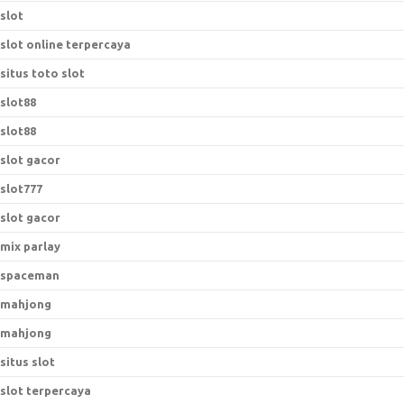
slot
slot online terpercaya
situs toto slot
slot88
slot88
slot gacor
slot777
slot gacor
mix parlay
spaceman
mahjong
mahjong
situs slot
slot terpercaya