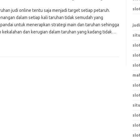
slo
n judi online tentu saja menjadi target setiap petaruh.
angan dalam setiap kali taruhan tidak semudah yang
s pandai untuk menerapkan strategi main dan taruhan sehingga
jud
b kekalahan dan kerugian dalam taruhan yang kadang tidak…
sit
slo
slo
slo
ma
slo
slo
sit
slo
slo
slo