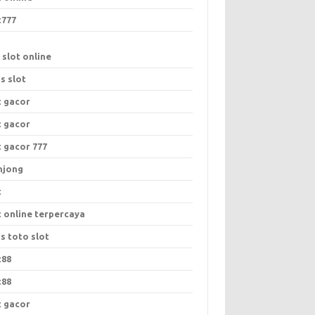
t777
i slot online
us slot
t gacor
t gacor
t gacor 777
hjong
t
t online terpercaya
us toto slot
t88
t88
t gacor