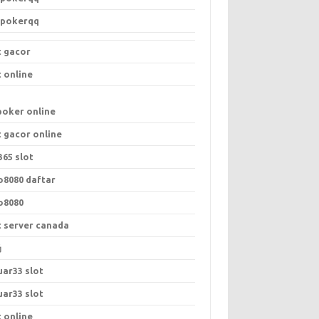
bpokerqq
t gacor
t online
poker online
t gacor online
365 slot
8080 daftar
o8080
t server canada
场
uar33 slot
uar33 slot
t online