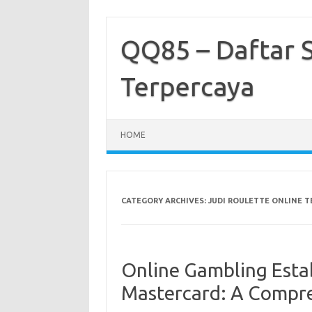
Skip
to
content
QQ85 – Daftar S
Terpercaya
HOME
CATEGORY ARCHIVES:
JUDI ROULETTE ONLINE T
Online Gambling Esta
Mastercard: A Compr