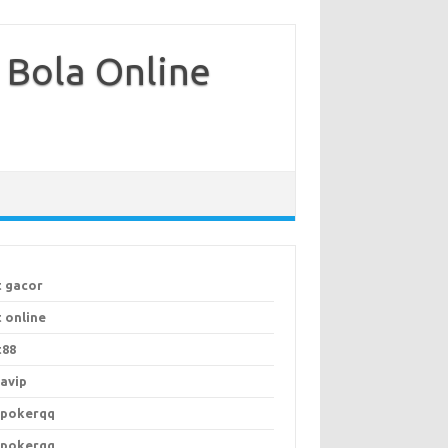
 Bola Online
t gacor
t online
t88
avip
bpokerqq
bpokerqq