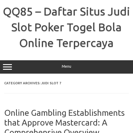
Skip
to
QQ85 – Daftar Situs Judi
content
Slot Poker Togel Bola
Online Terpercaya
Menu
CATEGORY ARCHIVES:
JUDI SLOT 7
Online Gambling Establishments
that Approve Mastercard: A
Comprehensive Overview