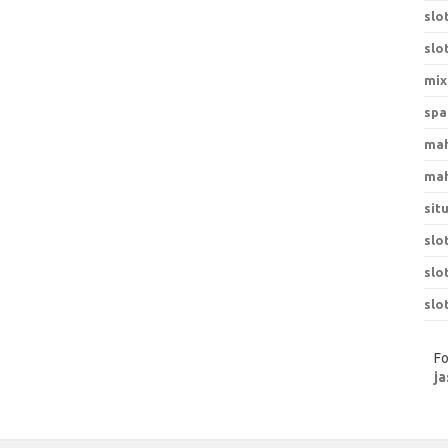
slo
slo
mix
sp
ma
ma
sit
slo
slo
slo
Fo
ja