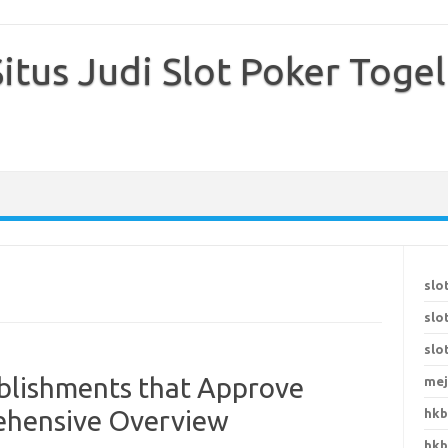
itus Judi Slot Poker Togel
slo
slo
slo
blishments that Approve
mej
ehensive Overview
hk
hk