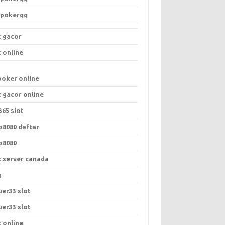
bpokerqq
t gacor
t online
poker online
t gacor online
365 slot
8080 daftar
o8080
t server canada
场
uar33 slot
uar33 slot
t online