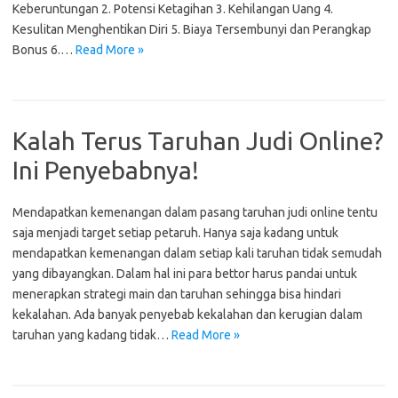
Keberuntungan 2. Potensi Ketagihan 3. Kehilangan Uang 4.
Kesulitan Menghentikan Diri 5. Biaya Tersembunyi dan Perangkap
Bonus 6.…
Read More »
Kalah Terus Taruhan Judi Online?
Ini Penyebabnya!
Mendapatkan kemenangan dalam pasang taruhan judi online tentu
saja menjadi target setiap petaruh. Hanya saja kadang untuk
mendapatkan kemenangan dalam setiap kali taruhan tidak semudah
yang dibayangkan. Dalam hal ini para bettor harus pandai untuk
menerapkan strategi main dan taruhan sehingga bisa hindari
kekalahan. Ada banyak penyebab kekalahan dan kerugian dalam
taruhan yang kadang tidak…
Read More »