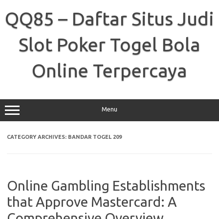
Skip
to
QQ85 – Daftar Situs Judi
content
Slot Poker Togel Bola
Online Terpercaya
Menu
CATEGORY ARCHIVES:
BANDAR TOGEL 209
Online Gambling Establishments
that Approve Mastercard: A
Comprehensive Overview