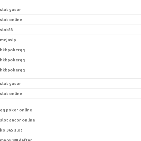
slot gacor
slot online
slot88
mejavip
hkbpokerqq
hkbpokerqq
hkbpokerqq
slot gacor
slot online
qq poker online
slot gacor online
koi365 slot
mpo8080 daftar