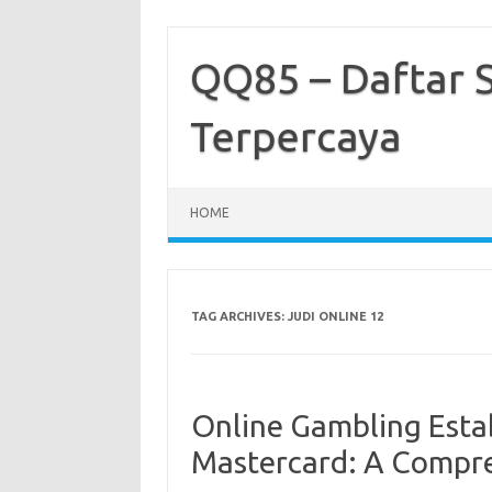
Skip
to
content
QQ85 – Daftar S
Terpercaya
HOME
TAG ARCHIVES:
JUDI ONLINE 12
Online Gambling Esta
Mastercard: A Compr