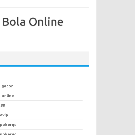
 Bola Online
t gacor
t online
t88
avip
bpokerqq
bpokerqq