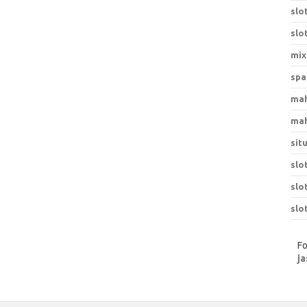
slo
slo
mix
sp
ma
ma
sit
slo
slo
slo
Fo
ja