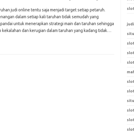
slo
n judi online tentu saja menjadi target setiap petaruh.
angan dalam setiap kali taruhan tidak semudah yang
s pandai untuk menerapkan strategi main dan taruhan sehingga
jud
b kekalahan dan kerugian dalam taruhan yang kadang tidak…
sit
slo
slo
slo
ma
slo
slo
sit
slo
slo
slo