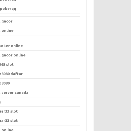
bpokerqq
t gacor
t online
poker online
t gacor online
365 slot
8080 daftar
o8080
t server canada
场
uar33 slot
uar33 slot
t online