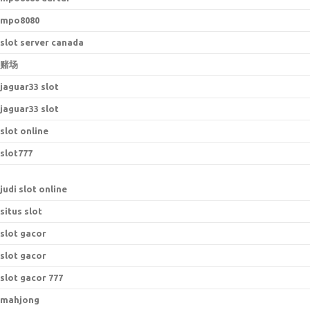
mpo8080
slot server canada
赌场
jaguar33 slot
jaguar33 slot
slot online
slot777
judi slot online
situs slot
slot gacor
slot gacor
slot gacor 777
mahjong