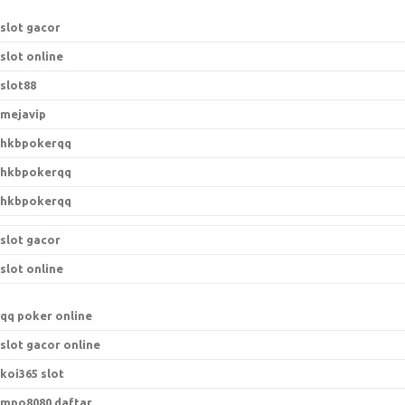
slot gacor
slot online
slot88
mejavip
hkbpokerqq
hkbpokerqq
hkbpokerqq
slot gacor
slot online
qq poker online
slot gacor online
koi365 slot
mpo8080 daftar