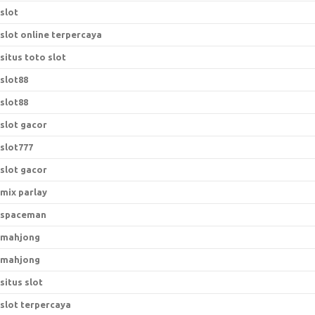
slot
slot online terpercaya
situs toto slot
slot88
slot88
slot gacor
slot777
slot gacor
mix parlay
spaceman
mahjong
mahjong
situs slot
slot terpercaya