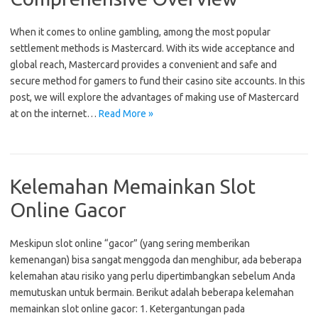
When it comes to online gambling, among the most popular
settlement methods is Mastercard. With its wide acceptance and
global reach, Mastercard provides a convenient and safe and
secure method for gamers to fund their casino site accounts. In this
post, we will explore the advantages of making use of Mastercard
at on the internet…
Read More »
Kelemahan Memainkan Slot
Online Gacor
Meskipun slot online “gacor” (yang sering memberikan
kemenangan) bisa sangat menggoda dan menghibur, ada beberapa
kelemahan atau risiko yang perlu dipertimbangkan sebelum Anda
memutuskan untuk bermain. Berikut adalah beberapa kelemahan
memainkan slot online gacor: 1. Ketergantungan pada