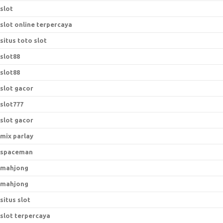
slot
slot online terpercaya
situs toto slot
slot88
slot88
slot gacor
slot777
slot gacor
mix parlay
spaceman
mahjong
mahjong
situs slot
slot terpercaya