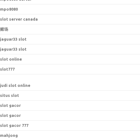
mpo8080
slot server canada
赌场
jaguar33 slot
jaguar33 slot
slot online
slot777
judi slot online
situs slot
slot gacor
slot gacor
slot gacor 777
mahjong