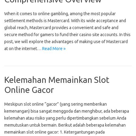
When it comes to online gambling, among the most popular
settlement methods is Mastercard. With its wide acceptance and
global reach, Mastercard provides a convenient and safe and
secure method for gamers to fund their casino site accounts. In this
post, we will explore the advantages of making use of Mastercard
at on the internet…
Read More »
Kelemahan Memainkan Slot
Online Gacor
Meskipun slot online “gacor” (yang sering memberikan
kemenangan) bisa sangat menggoda dan menghibur, ada beberapa
kelemahan atau risiko yang perlu dipertimbangkan sebelum Anda
memutuskan untuk bermain. Berikut adalah beberapa kelemahan
memainkan slot online gacor: 1. Ketergantungan pada