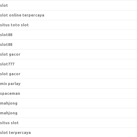
slot
slot online terpercaya
situs toto slot
slot88
slot88
slot gacor
slot777
slot gacor
mix parlay
spaceman
mahjong
mahjong
situs slot
slot terpercaya