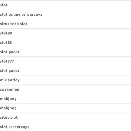
slot
slot online terpercaya
situs toto slot
slot88
slot88
slot gacor
slot777
slot gacor
mix parlay
spaceman
mahjong
mahjong
situs slot
slot terpercaya