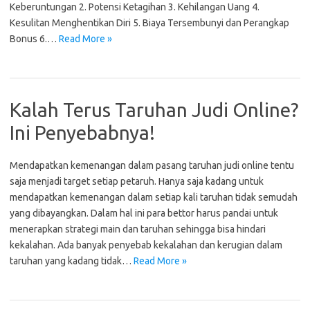
Keberuntungan 2. Potensi Ketagihan 3. Kehilangan Uang 4.
Kesulitan Menghentikan Diri 5. Biaya Tersembunyi dan Perangkap
Bonus 6.…
Read More »
Kalah Terus Taruhan Judi Online?
Ini Penyebabnya!
Mendapatkan kemenangan dalam pasang taruhan judi online tentu
saja menjadi target setiap petaruh. Hanya saja kadang untuk
mendapatkan kemenangan dalam setiap kali taruhan tidak semudah
yang dibayangkan. Dalam hal ini para bettor harus pandai untuk
menerapkan strategi main dan taruhan sehingga bisa hindari
kekalahan. Ada banyak penyebab kekalahan dan kerugian dalam
taruhan yang kadang tidak…
Read More »