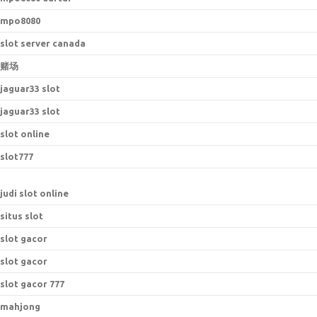
mpo8080
slot server canada
赌场
jaguar33 slot
jaguar33 slot
slot online
slot777
judi slot online
situs slot
slot gacor
slot gacor
slot gacor 777
mahjong