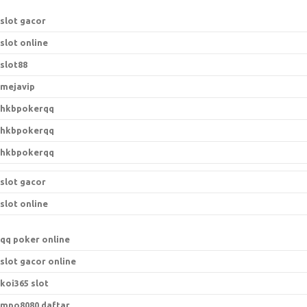
slot gacor
slot online
slot88
mejavip
hkbpokerqq
hkbpokerqq
hkbpokerqq
slot gacor
slot online
qq poker online
slot gacor online
koi365 slot
mpo8080 daftar