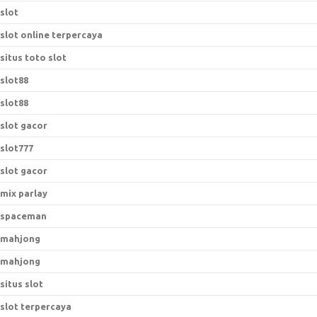
slot
slot online terpercaya
situs toto slot
slot88
slot88
slot gacor
slot777
slot gacor
mix parlay
spaceman
mahjong
mahjong
situs slot
slot terpercaya