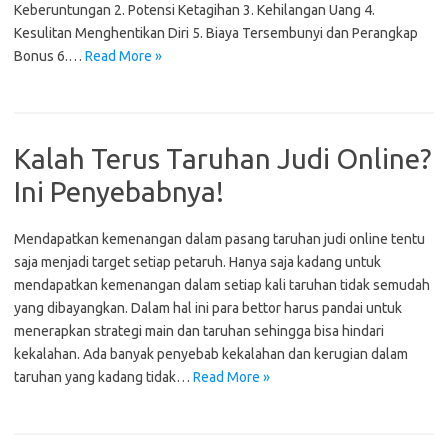
Keberuntungan 2. Potensi Ketagihan 3. Kehilangan Uang 4.
Kesulitan Menghentikan Diri 5. Biaya Tersembunyi dan Perangkap
Bonus 6.…
Read More »
Kalah Terus Taruhan Judi Online?
Ini Penyebabnya!
Mendapatkan kemenangan dalam pasang taruhan judi online tentu
saja menjadi target setiap petaruh. Hanya saja kadang untuk
mendapatkan kemenangan dalam setiap kali taruhan tidak semudah
yang dibayangkan. Dalam hal ini para bettor harus pandai untuk
menerapkan strategi main dan taruhan sehingga bisa hindari
kekalahan. Ada banyak penyebab kekalahan dan kerugian dalam
taruhan yang kadang tidak…
Read More »