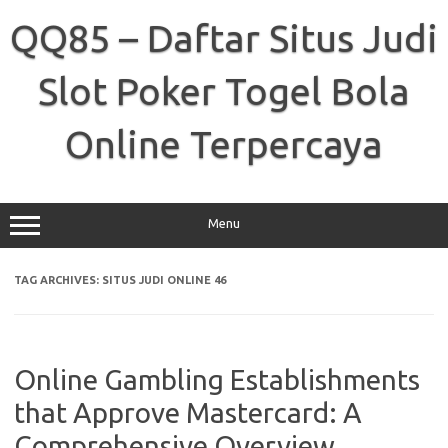
Skip
to
QQ85 – Daftar Situs Judi
content
Slot Poker Togel Bola
Online Terpercaya
Menu
TAG ARCHIVES:
SITUS JUDI ONLINE 46
Online Gambling Establishments
that Approve Mastercard: A
Comprehensive Overview