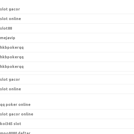
slot gacor
slot online
slot88
mejavip
hkbpokerqq
hkbpokerqq
hkbpokerqq
slot gacor
slot online
qq poker online
slot gacor online
koi365 slot
mpo8080 daftar