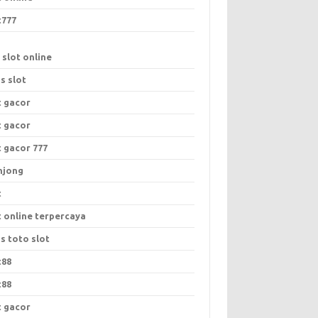
t777
i slot online
us slot
t gacor
t gacor
t gacor 777
hjong
t
t online terpercaya
us toto slot
t88
t88
t gacor