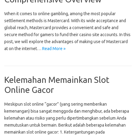
When it comes to online gambling, among the most popular
settlement methods is Mastercard. With its wide acceptance and
global reach, Mastercard provides a convenient and safe and
secure method for gamers to fund their casino site accounts. In this
post, we will explore the advantages of making use of Mastercard
at on the internet…
Read More »
Kelemahan Memainkan Slot
Online Gacor
Meskipun slot online “gacor” (yang sering memberikan
kemenangan) bisa sangat menggoda dan menghibur, ada beberapa
kelemahan atau risiko yang perlu dipertimbangkan sebelum Anda
memutuskan untuk bermain. Berikut adalah beberapa kelemahan
memainkan slot online gacor: 1. Ketergantungan pada