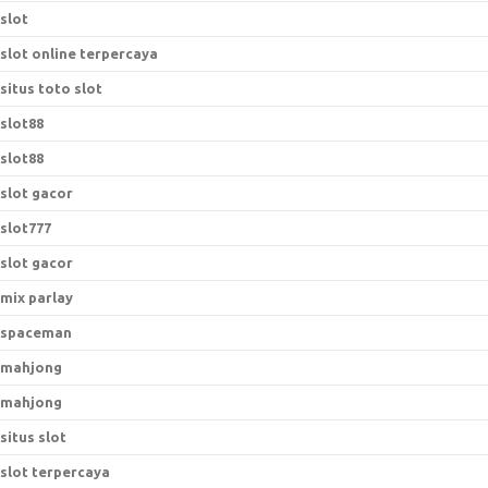
slot
slot online terpercaya
situs toto slot
slot88
slot88
slot gacor
slot777
slot gacor
mix parlay
spaceman
mahjong
mahjong
situs slot
slot terpercaya