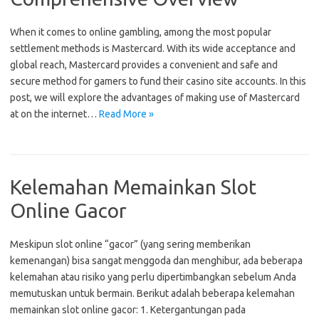
When it comes to online gambling, among the most popular
settlement methods is Mastercard. With its wide acceptance and
global reach, Mastercard provides a convenient and safe and
secure method for gamers to fund their casino site accounts. In this
post, we will explore the advantages of making use of Mastercard
at on the internet…
Read More »
Kelemahan Memainkan Slot
Online Gacor
Meskipun slot online “gacor” (yang sering memberikan
kemenangan) bisa sangat menggoda dan menghibur, ada beberapa
kelemahan atau risiko yang perlu dipertimbangkan sebelum Anda
memutuskan untuk bermain. Berikut adalah beberapa kelemahan
memainkan slot online gacor: 1. Ketergantungan pada