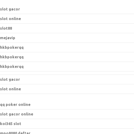
slot gacor
slot online
slot88
mejavip
hkbpokerqq
hkbpokerqq
hkbpokerqq
slot gacor
slot online
qq poker online
slot gacor online
koi365 slot
mpo8080 daftar