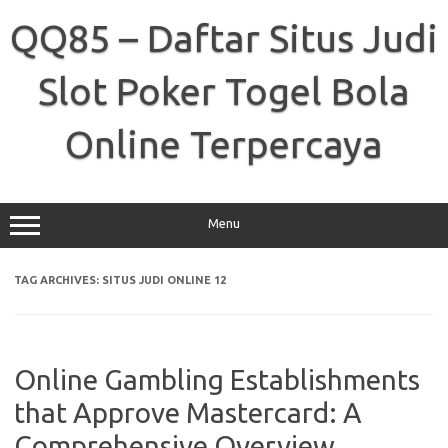
Skip
to
QQ85 – Daftar Situs Judi
content
Slot Poker Togel Bola
Online Terpercaya
Menu
TAG ARCHIVES:
SITUS JUDI ONLINE 12
Online Gambling Establishments
that Approve Mastercard: A
Comprehensive Overview