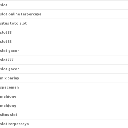
slot
slot online terpercaya
situs toto slot
slot88
slot88
slot gacor
slot777
slot gacor
mix parlay
spaceman
mahjong
mahjong
situs slot
slot terpercaya