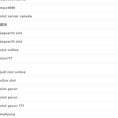
mpo8080
slot server canada
赌场
jaguar33 slot
jaguar33 slot
slot online
slot777
judi slot online
situs slot
slot gacor
slot gacor
slot gacor 777
mahjong