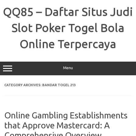
Skip
to
QQ85 – Daftar Situs Judi
content
Slot Poker Togel Bola
Online Terpercaya
Menu
CATEGORY ARCHIVES:
BANDAR TOGEL 213
Online Gambling Establishments
that Approve Mastercard: A
Comprehensive Overview