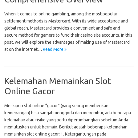
When it comes to online gambling, among the most popular
settlement methods is Mastercard. With its wide acceptance and
global reach, Mastercard provides a convenient and safe and
secure method for gamers to fund their casino site accounts. In this
post, we will explore the advantages of making use of Mastercard
at on the internet…
Read More »
Kelemahan Memainkan Slot
Online Gacor
Meskipun slot online “gacor” (yang sering memberikan
kemenangan) bisa sangat menggoda dan menghibur, ada beberapa
kelemahan atau risiko yang perlu dipertimbangkan sebelum Anda
memutuskan untuk bermain. Berikut adalah beberapa kelemahan
memainkan slot online gacor: 1. Ketergantungan pada