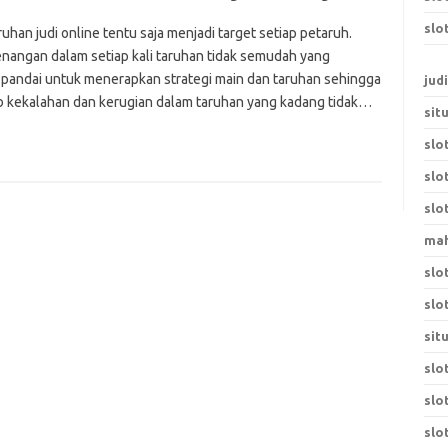
slo
n judi online tentu saja menjadi target setiap petaruh.
angan dalam setiap kali taruhan tidak semudah yang
s pandai untuk menerapkan strategi main dan taruhan sehingga
jud
b kekalahan dan kerugian dalam taruhan yang kadang tidak…
sit
slo
slo
slo
ma
slo
slo
sit
slo
slo
slo