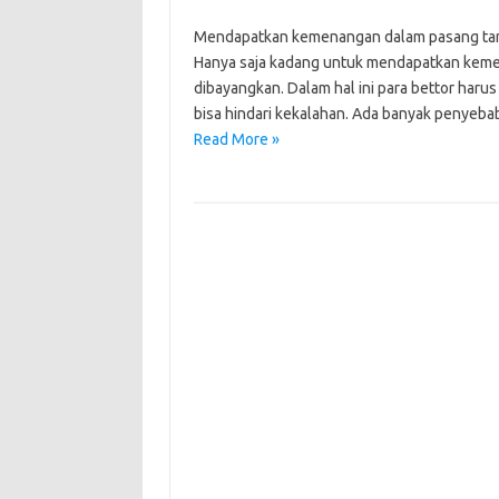
Mendapatkan kemenangan dalam pasang taruha
Hanya saja kadang untuk mendapatkan kemen
dibayangkan. Dalam hal ini para bettor haru
bisa hindari kekalahan. Ada banyak penyeba
Read More »