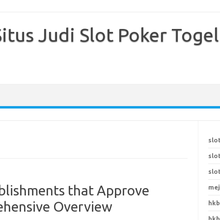
itus Judi Slot Poker Togel
slo
slo
slo
blishments that Approve
mej
ehensive Overview
hk
hk