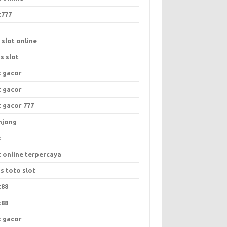
t777
i slot online
us slot
t gacor
t gacor
t gacor 777
hjong
t
t online terpercaya
us toto slot
t88
t88
t gacor