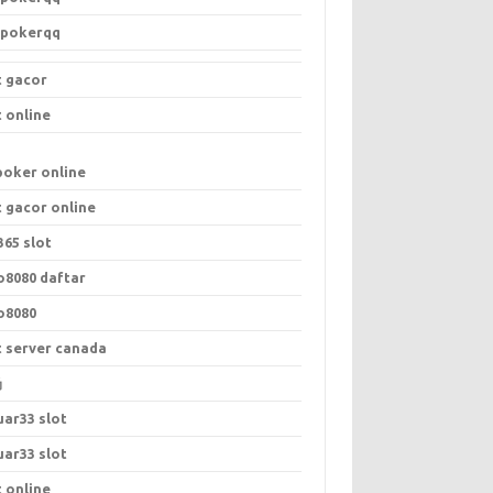
bpokerqq
t gacor
t online
poker online
t gacor online
365 slot
8080 daftar
o8080
t server canada
场
uar33 slot
uar33 slot
t online