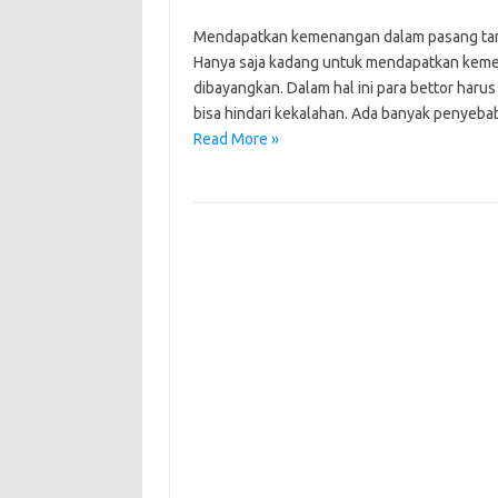
Mendapatkan kemenangan dalam pasang taruha
Hanya saja kadang untuk mendapatkan kemen
dibayangkan. Dalam hal ini para bettor haru
bisa hindari kekalahan. Ada banyak penyeba
Read More »