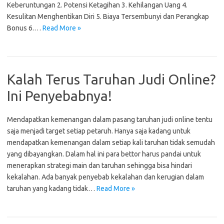
Keberuntungan 2. Potensi Ketagihan 3. Kehilangan Uang 4.
Kesulitan Menghentikan Diri 5. Biaya Tersembunyi dan Perangkap
Bonus 6.…
Read More »
Kalah Terus Taruhan Judi Online?
Ini Penyebabnya!
Mendapatkan kemenangan dalam pasang taruhan judi online tentu
saja menjadi target setiap petaruh. Hanya saja kadang untuk
mendapatkan kemenangan dalam setiap kali taruhan tidak semudah
yang dibayangkan. Dalam hal ini para bettor harus pandai untuk
menerapkan strategi main dan taruhan sehingga bisa hindari
kekalahan. Ada banyak penyebab kekalahan dan kerugian dalam
taruhan yang kadang tidak…
Read More »