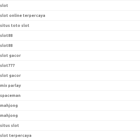
slot
slot online terpercaya
situs toto slot
slot88
slot88
slot gacor
slot777
slot gacor
mix parlay
spaceman
mahjong
mahjong
situs slot
slot terpercaya