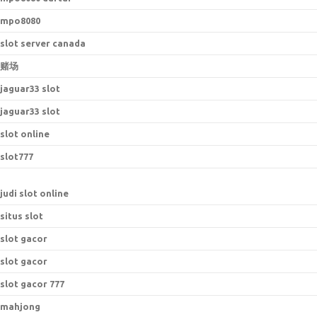
mpo8080
slot server canada
赌场
jaguar33 slot
jaguar33 slot
slot online
slot777
judi slot online
situs slot
slot gacor
slot gacor
slot gacor 777
mahjong