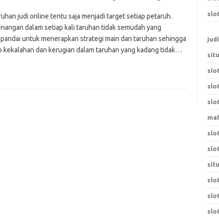
slo
n judi online tentu saja menjadi target setiap petaruh.
angan dalam setiap kali taruhan tidak semudah yang
s pandai untuk menerapkan strategi main dan taruhan sehingga
jud
b kekalahan dan kerugian dalam taruhan yang kadang tidak…
sit
slo
slo
slo
ma
slo
slo
sit
slo
slo
slo