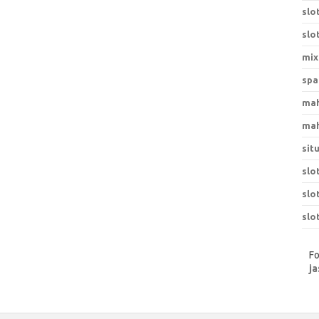
slo
slo
mix
sp
ma
ma
sit
slo
slo
slo
Fo
ja