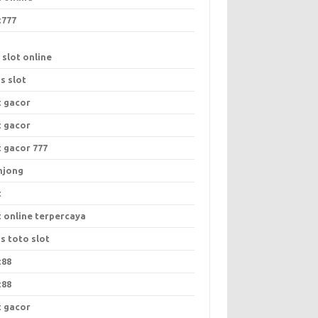
t777
i slot online
us slot
t gacor
t gacor
t gacor 777
hjong
t
t online terpercaya
us toto slot
t88
t88
t gacor