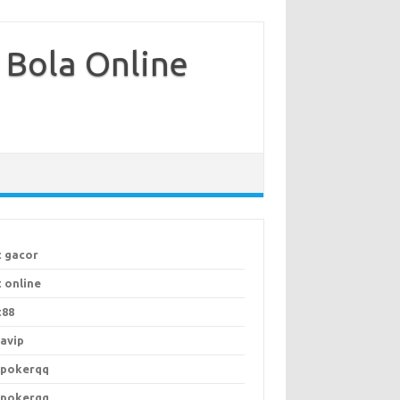
 Bola Online
t gacor
t online
t88
avip
bpokerqq
bpokerqq