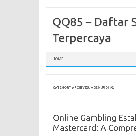
Skip
to
content
QQ85 – Daftar S
Terpercaya
HOME
CATEGORY ARCHIVES:
AGEN JUDI 92
Online Gambling Esta
Mastercard: A Compr