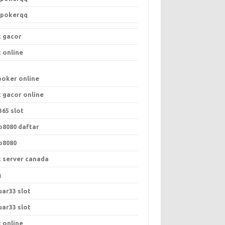
bpokerqq
t gacor
t online
poker online
t gacor online
365 slot
8080 daftar
o8080
t server canada
场
uar33 slot
uar33 slot
t online