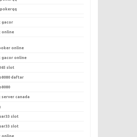
bpokerqq
t gacor
t online
poker online
t gacor online
365 slot
8080 daftar
o8080
t server canada
场
uar33 slot
uar33 slot
t online