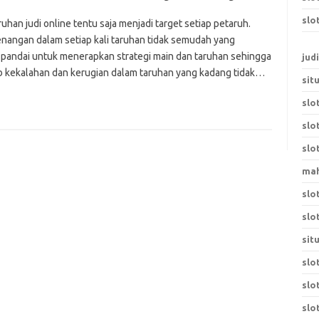
slo
n judi online tentu saja menjadi target setiap petaruh.
angan dalam setiap kali taruhan tidak semudah yang
s pandai untuk menerapkan strategi main dan taruhan sehingga
jud
b kekalahan dan kerugian dalam taruhan yang kadang tidak…
sit
slo
slo
slo
ma
slo
slo
sit
slo
slo
slo