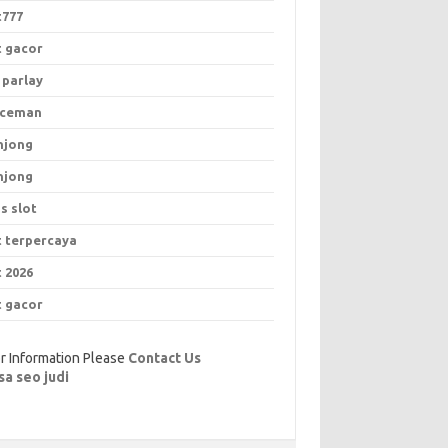
t777
t gacor
 parlay
aceman
hjong
hjong
us slot
t terpercaya
t 2026
t gacor
r Information Please
Contact Us
sa seo judi