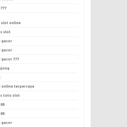
t777
i slot online
us slot
t gacor
t gacor
t gacor 777
hjong
t
t online terpercaya
us toto slot
t88
t88
t gacor