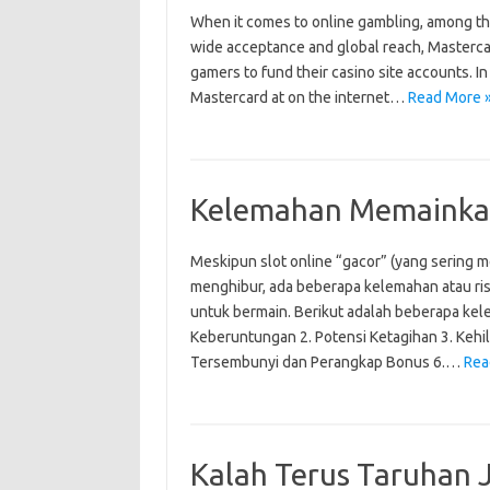
When it comes to online gambling, among th
wide acceptance and global reach, Masterca
gamers to fund their casino site accounts. I
Mastercard at on the internet…
Read More 
Kelemahan Memainkan
Meskipun slot online “gacor” (yang sering
menghibur, ada beberapa kelemahan atau r
untuk bermain. Berikut adalah beberapa kel
Keberuntungan 2. Potensi Ketagihan 3. Kehil
Tersembunyi dan Perangkap Bonus 6.…
Rea
Kalah Terus Taruhan J