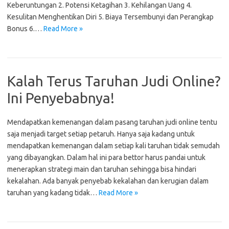
Keberuntungan 2. Potensi Ketagihan 3. Kehilangan Uang 4.
Kesulitan Menghentikan Diri 5. Biaya Tersembunyi dan Perangkap
Bonus 6.…
Read More »
Kalah Terus Taruhan Judi Online?
Ini Penyebabnya!
Mendapatkan kemenangan dalam pasang taruhan judi online tentu
saja menjadi target setiap petaruh. Hanya saja kadang untuk
mendapatkan kemenangan dalam setiap kali taruhan tidak semudah
yang dibayangkan. Dalam hal ini para bettor harus pandai untuk
menerapkan strategi main dan taruhan sehingga bisa hindari
kekalahan. Ada banyak penyebab kekalahan dan kerugian dalam
taruhan yang kadang tidak…
Read More »