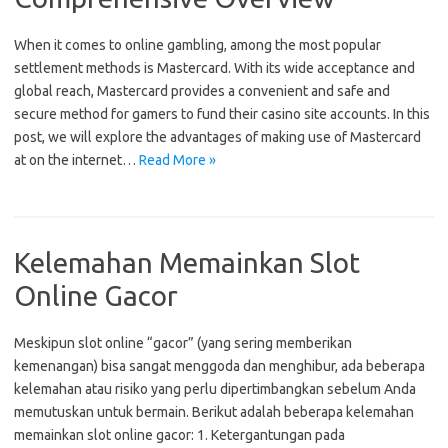
When it comes to online gambling, among the most popular
settlement methods is Mastercard. With its wide acceptance and
global reach, Mastercard provides a convenient and safe and
secure method for gamers to fund their casino site accounts. In this
post, we will explore the advantages of making use of Mastercard
at on the internet…
Read More »
Kelemahan Memainkan Slot
Online Gacor
Meskipun slot online “gacor” (yang sering memberikan
kemenangan) bisa sangat menggoda dan menghibur, ada beberapa
kelemahan atau risiko yang perlu dipertimbangkan sebelum Anda
memutuskan untuk bermain. Berikut adalah beberapa kelemahan
memainkan slot online gacor: 1. Ketergantungan pada