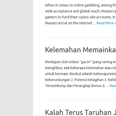
When it comes to online gambling, among th
wide acceptance and global reach, Masterca
gamers to fund their casino site accounts. I
Mastercard at on the internet…
Read More 
Kelemahan Memainkan
Meskipun slot online “gacor” (yang sering
menghibur, ada beberapa kelemahan atau r
untuk bermain. Berikut adalah beberapa kel
Keberuntungan 2. Potensi Ketagihan 3. Kehil
Tersembunyi dan Perangkap Bonus 6.…
Rea
Kalah Terus Taruhan J