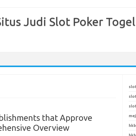
itus Judi Slot Poker Togel
slo
slo
slo
blishments that Approve
mej
ehensive Overview
hk
hk