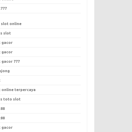
t777
i slot online
us slot
t gacor
t gacor
t gacor 777
hjong
t
t online terpercaya
us toto slot
t88
t88
t gacor